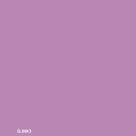
《LINK》