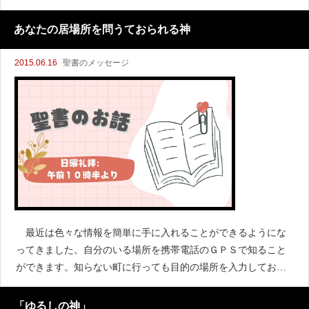
豊かに与えるためにイエスは来てくださったのである。 私た
ちは自分の命の根拠、源をどこにおいているだろうか。いつま
あなたの居場所を問うておられる神
で
2015.06.16
聖書のメッセージ
最近は色々な情報を簡単に手に入れることができるようにな
ってきました。自分のいる場所を携帯電話のＧＰＳで知ること
ができます。知らない町に行っても目的の場所を入力しておく
と案内してくれます。自動車に乗っていてもカーナビで自分の
いる位置を知ることができます。正しく用いれば大変便利に自
「ゆるしの神」