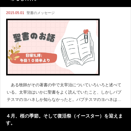
分のいる位置を知る
2015.05.01
聖書のメッセージ
ある牧師がその著書の中で太宰治についていろいろと述べて
いる。太宰治はいかに聖書をよく読んでいたこと、しかしバプ
テスマのヨハネしか知らなかったと。バプテスマのヨハネはメ
シヤであるイエスが公に現れる前にメシヤの前に道を備えるた
めに民衆の罪を責め、神の前に道を整え備えるためにバプテス
４月、桜の季節。そして復活祭（イースター）を迎えま
マを施した人物です
す。