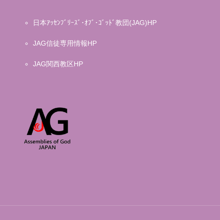
日本ｱｯｾﾝﾌﾞﾘｰｽﾞ･ｵﾌﾞ･ｺﾞｯﾄﾞ教団(JAG)HP
JAG信徒専用情報HP
JAG関西教区HP