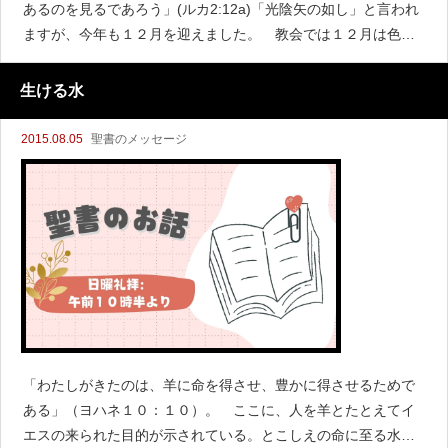
あるのを見るであろう」(ルカ2:12a)「光陰矢の如し」と言われ
ますが、今年も１２月を迎えました。 教会では１２月は色々
な行事があります。そのほとんどはクリスマスに関する行事で
す。クリスマスは神の御子がこの世に真の
生ける水
2015.08.05
聖書のメッセージ
「わたしがきたのは、羊に命を得させ、豊かに得させるためで
ある」（ヨハネ１０：１０）。 ここに、人を羊とたとえてイ
エスの来られた目的が示されている。とこしえの命に至る水を