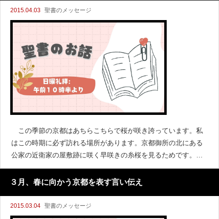
2015.04.03
聖書のメッセージ
この季節の京都はあちらこちらで桜が咲き誇っています。私
はこの時期に必ず訪れる場所があります。京都御所の北にある
公家の近衛家の屋敷跡に咲く早咲きの糸桜を見るためです。今
年も行ってきました。桜が綺麗に咲いていました。冬の間、枝
が枯れているように見えていたのが暖かくなるにつれて芽がめ
３月、春に向かう京都を表す言い伝え
ぶき綺
2015.03.04
聖書のメッセージ