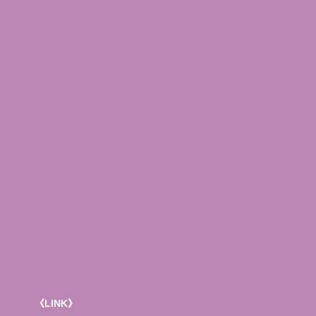
《LINK》