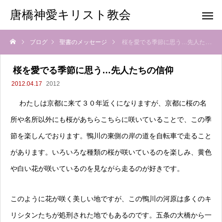
唐橋神愛キリスト教会
ブログ
聖書のメッセージ
桜を愛でる季節に思う…先人たちの信仰
桜を愛でる季節に思う…先人たちの信仰
2012.04.17
2012
わたしは京都に来て３０年近くになりますが、京都に桜の名
所や名所以外にも桜があちらこちらに咲いていることで、この季
節を楽しんでおります。鴨川の東側の岸の道を自転車で走ること
があります。いろいろな種類の桜が咲いているのを楽しみ、黄色
や白い花が咲いているのを見ながら走るのが好きです。
このように花が咲く美しい地ですが、この鴨川の河原は多くのキ
リシタンたちが処刑された地でもあるのです。五条の大橋から一