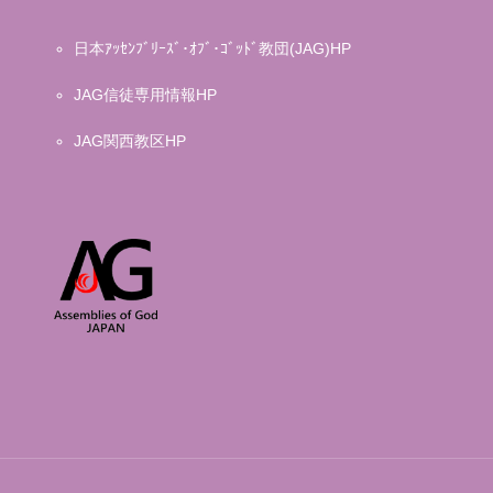
日本ｱｯｾﾝﾌﾞﾘｰｽﾞ･ｵﾌﾞ･ｺﾞｯﾄﾞ教団(JAG)HP
JAG信徒専用情報HP
JAG関西教区HP