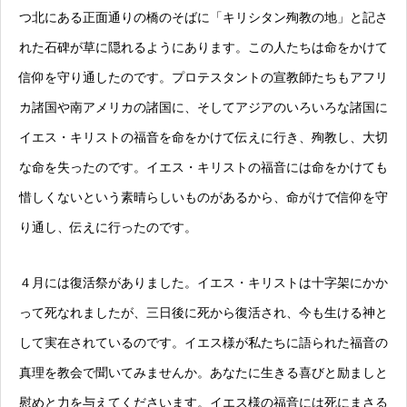
つ北にある正面通りの橋のそばに「キリシタン殉教の地」と記さ
れた石碑が草に隠れるようにあります。この人たちは命をかけて
信仰を守り通したのです。プロテスタントの宣教師たちもアフリ
カ諸国や南アメリカの諸国に、そしてアジアのいろいろな諸国に
イエス・キリストの福音を命をかけて伝えに行き、殉教し、大切
な命を失ったのです。イエス・キリストの福音には命をかけても
惜しくないという素晴らしいものがあるから、命がけで信仰を守
り通し、伝えに行ったのです。
４月には復活祭がありました。イエス・キリストは十字架にかか
って死なれましたが、三日後に死から復活され、今も生ける神と
して実在されているのです。イエス様が私たちに語られた福音の
真理を教会で聞いてみませんか。あなたに生きる喜びと励ましと
慰めと力を与えてくださいます。イエス様の福音には死にまさる