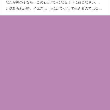
なたが神の子なら、この石がパンになるように命じなさい。」
と試みられた時、イエスは「人はパンだけで生きるのではな
く、神の口から出る一つ一つのことばによる。」(マタイ4：4)
と言われました。 私たちは生きるためには、パンが必要