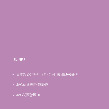
《LINK》
日本ｱｯｾﾝﾌﾞﾘｰｽﾞ･ｵﾌﾞ･ｺﾞｯﾄﾞ教団(JAG)HP
JAG信徒専用情報HP
JAG関西教区HP